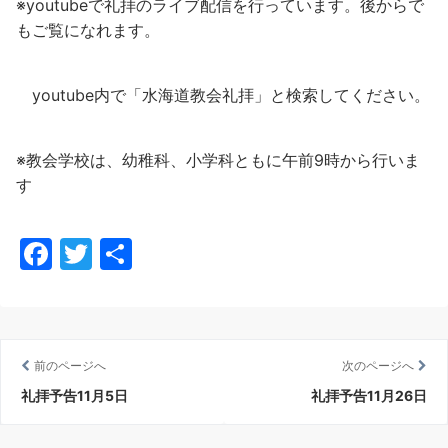
※youtubeで礼拝のライブ配信を行っています。後からで
もご覧になれます。
youtube内で「水海道教会礼拝」と検索してください。
※教会学校は、幼稚科、小学科ともに午前9時から行いま
す
F
T
共
a
w
有
c
itt
e
er
前のページへ
次のページへ
b
礼拝予告11月5日
礼拝予告11月26日
o
o